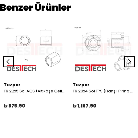
Benzer Ürünler
Tezpar
Tezpar
TR 22x5 Sol AÇS (Altıköşe Çelik Somun)
TR 20x4 Sol FPS (Flanşlı Pirinç Somun)
₺ 875.90
₺ 1,167.90