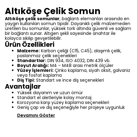
Altıköşe Çelik Somun
Altıköşe çelik somunlar
, bağlantı elemanları arasında en
yaygın kullanılan somun tipidir. Dayanıklı çelik malzemeden
üretilen bu somunlar, yüksek tork altında güvenli ve sağlam
bir bağlantı sunar. Altıgen şekli sayesinde anahtar ile
kolayca sıkılıp gevşetilebilir.
Ürün Özellikleri
Malzeme:
Karbon çeliği (C15, C45), alaşımlı çelik,
paslanmaz çelik seçenekleri
Standartlar:
DIN 934, ISO 4032, DIN 439 vb.
Boyut Aralığı:
M4 – M48 arası metrik ölçüler
Yüzey İşlemleri:
Çinko kaplama, siyah oksit, galvaniz
veya fosfat kaplama
Diş Tipi:
Standart ve ince diş seçenekleri
Avantajlar
Yüksek dayanım ve uzun ömür
Standart el aletleriyle kolay montaj
Korozyona karşı yüzey kaplama seçenekleri
Geniş çap ve diş seçeneğiyle her projeye uygunluk
Devamını Göster