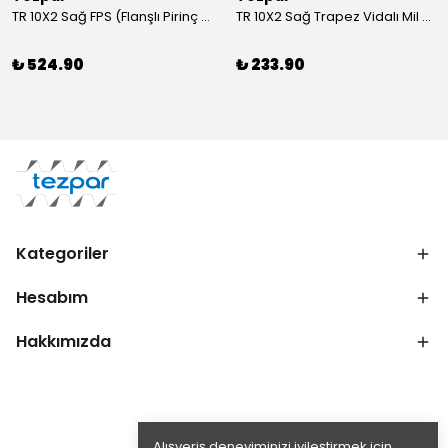
TR 10X2 Sağ FPS (Flanşlı Pirinç Somun)
TR 10X2 Sağ Trapez Vidalı Mil (1 Metre C45)
₺ 524.90
₺ 233.90
Kategoriler
Hesabım
Hakkımızda
Alışveriş deneyiminizi iyileştirmek için