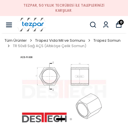
TEZPAR, 50 YILLIK TECRÜBESI ILE TALEPLERINIZI
KARŞILAR.
0
Tüm Ürünler
Trapez Vida Mil ve Somunu
Trapez Somun
TR 50x8 Sağ AÇS (Altıköşe Çelik Somun)