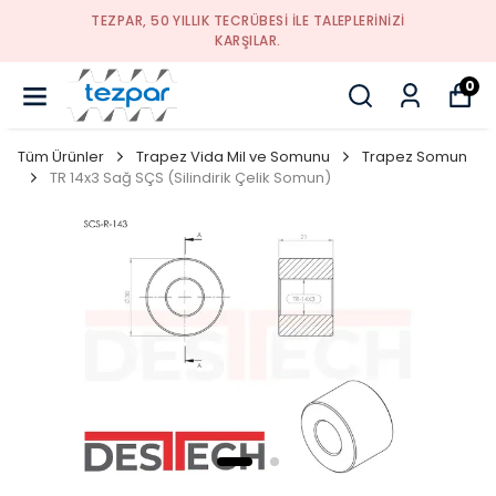
TEZPAR, 50 YILLIK TECRÜBESI ILE TALEPLERINIZI
KARŞILAR.
0
Tüm Ürünler
Trapez Vida Mil ve Somunu
Trapez Somun
TR 14x3 Sağ SÇS (Silindirik Çelik Somun)