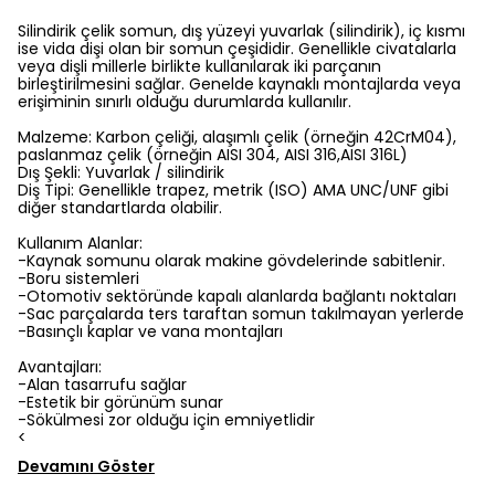
Silindirik çelik somun, dış yüzeyi yuvarlak (silindirik), iç kısmı
ise vida dişi olan bir somun çeşididir. Genellikle civatalarla
veya dişli millerle birlikte kullanılarak iki parçanın
birleştirilmesini sağlar. Genelde kaynaklı montajlarda veya
erişiminin sınırlı olduğu durumlarda kullanılır.
Malzeme: Karbon çeliği, alaşımlı çelik (örneğin 42CrM04),
paslanmaz çelik (örneğin AISI 304, AISI 316,AISI 316L)
Dış Şekli: Yuvarlak / silindirik
Diş Tipi: Genellikle trapez, metrik (ISO) AMA UNC/UNF gibi
diğer standartlarda olabilir.
Kullanım Alanlar:
-Kaynak somunu olarak makine gövdelerinde sabitlenir.
-Boru sistemleri
-Otomotiv sektöründe kapalı alanlarda bağlantı noktaları
-Sac parçalarda ters taraftan somun takılmayan yerlerde
-Basınçlı kaplar ve vana montajları
Avantajları:
-Alan tasarrufu sağlar
-Estetik bir görünüm sunar
-Sökülmesi zor olduğu için emniyetlidir
<
Devamını Göster