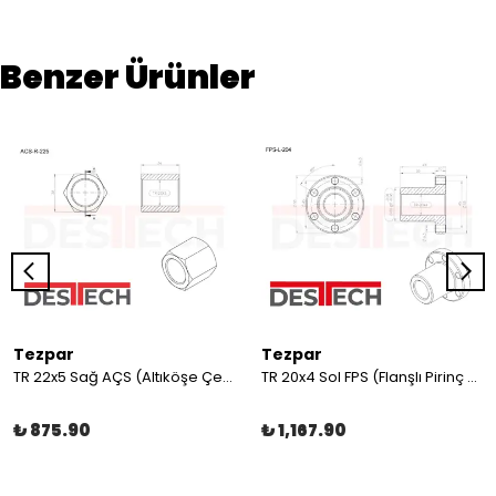
Benzer Ürünler
Tezpar
Tezpar
TR 22x5 Sağ AÇS (Altıköşe Çelik Somun)
TR 20x4 Sol FPS (Flanşlı Pirinç Somun)
₺ 875.90
₺ 1,167.90