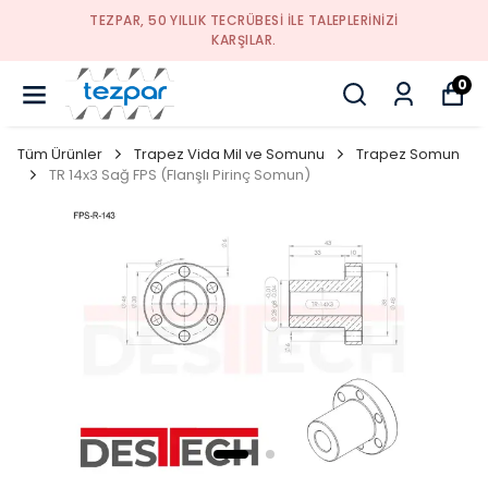
TEZPAR, 50 YILLIK TECRÜBESI ILE TALEPLERINIZI
KARŞILAR.
0
Tüm Ürünler
Trapez Vida Mil ve Somunu
Trapez Somun
TR 14x3 Sağ FPS (Flanşlı Pirinç Somun)