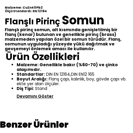
Malzeme: CuZn40Pb2
Ölçü Standardı: EN 12164
Somun
Flanşlı Pirinç
Flanşlı pirinç somun, alt kısmında genişletilmiş bir
flanş (kenar) bulunan ve genellikle pirinç (brass)
malzemeden yapılan özel bir somun türüdür. Flanş,
somunun uyguladığı yüzeyde yükü dağıtmak ve
gevşemeyi önlemek amacı ile kullanılır.
Ürün Özellikleri
Malzeme: Genellikle bakır (%60-70) ve çinko
alaşımıdır.
Standartlar:
DIN EN 12164,DIN EN12 165
Boyut Aralığı:
Flanş çapı, kalınlık, boy, gövde çapı vb.
ekte yer alan ölçüler.
Diş Tipi:
Stand
Devamını Göster
Benzer Ürünler