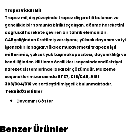
TrapezVidalı Mil
Trapez mil,dış yüzeyinde trapez diş profili bulunan ve
genellikle bir somunla birlikteçalışan, dönme hareketini
doğrusal harekete çeviren bir tahrik elemanıdır.
C45çeliğinden üretilmiş versiyonu, yüksek dayanım ve iyi
işlenebilirlik sağlar.Yüksek mukavemetli
trapez dişli
millerimiz
, yüksek yük taşımakapasitesi, dayanıklılığı ve
kendiliğinden kilitleme özellikleri sayesindeendüstriyel
hareket sistemlerinde ideal bir çözümdür. Malzeme
seçeneklerimizarasında
ST37, C15/C45, AISI
303/304/316
ve sertleştirilmişçelik bulunmaktadır.
TeknikÖzellikler
Devamını Göster
Benzer Ürünler