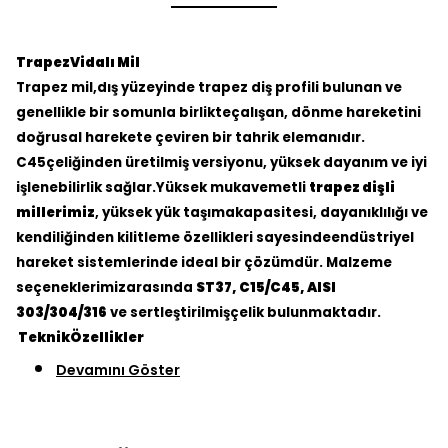
TrapezVidalı Mil
Trapez mil,dış yüzeyinde trapez diş profili bulunan ve
genellikle bir somunla birlikteçalışan, dönme hareketini
doğrusal harekete çeviren bir tahrik elemanıdır.
C45çeliğinden üretilmiş versiyonu, yüksek dayanım ve iyi
işlenebilirlik sağlar.Yüksek mukavemetli
trapez dişli
millerimiz
, yüksek yük taşımakapasitesi, dayanıklılığı ve
kendiliğinden kilitleme özellikleri sayesindeendüstriyel
hareket sistemlerinde ideal bir çözümdür. Malzeme
seçeneklerimizarasında
ST37, C15/C45, AISI
303/304/316
ve sertleştirilmişçelik bulunmaktadır.
TeknikÖzellikler
Devamını Göster