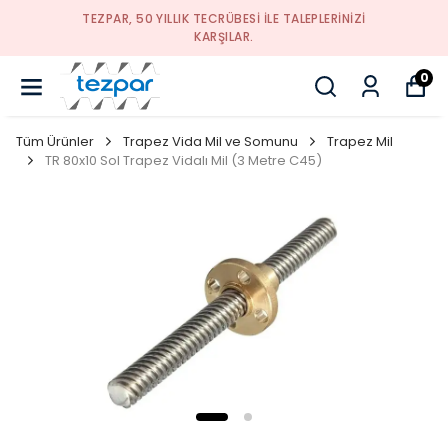
TEZPAR, 50 YILLIK TECRÜBESI ILE TALEPLERINIZI
KARŞILAR.
0
Tüm Ürünler
Trapez Vida Mil ve Somunu
Trapez Mil
TR 80x10 Sol Trapez Vidalı Mil (3 Metre C45)