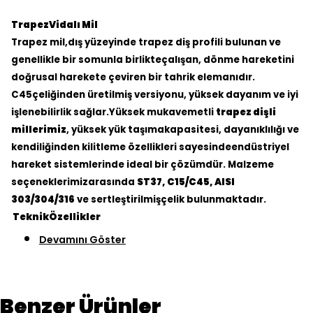
TrapezVidalı Mil
Trapez mil,dış yüzeyinde trapez diş profili bulunan ve
genellikle bir somunla birlikteçalışan, dönme hareketini
doğrusal harekete çeviren bir tahrik elemanıdır.
C45çeliğinden üretilmiş versiyonu, yüksek dayanım ve iyi
işlenebilirlik sağlar.Yüksek mukavemetli
trapez dişli
millerimiz
, yüksek yük taşımakapasitesi, dayanıklılığı ve
kendiliğinden kilitleme özellikleri sayesindeendüstriyel
hareket sistemlerinde ideal bir çözümdür. Malzeme
seçeneklerimizarasında
ST37, C15/C45, AISI
303/304/316
ve sertleştirilmişçelik bulunmaktadır.
TeknikÖzellikler
Devamını Göster
Benzer Ürünler