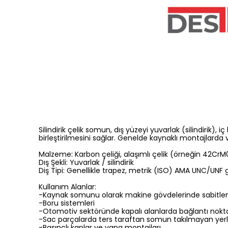
Silindirik çelik somun, dış yüzeyi yuvarlak (silindirik), iç
birleştirilmesini sağlar. Genelde kaynaklı montajlarda v
Malzeme: Karbon çeliği, alaşımlı çelik (örneğin 42CrM04
Dış Şekli: Yuvarlak / silindirik
Diş Tipi: Genellikle trapez, metrik (ISO) AMA UNC/UNF gi
Kullanım Alanlar:
-Kaynak somunu olarak makine gövdelerinde sabitlen
-Boru sistemleri
-Otomotiv sektöründe kapalı alanlarda bağlantı nokta
-Sac parçalarda ters taraftan somun takılmayan yer
-Basınçlı kaplar ve vana montajları