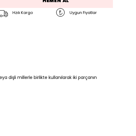
HEMEN AL
Hzılı Kargo
Uygun Fiyatlar
ya dişli millerle birlikte kullanılarak iki parçanın