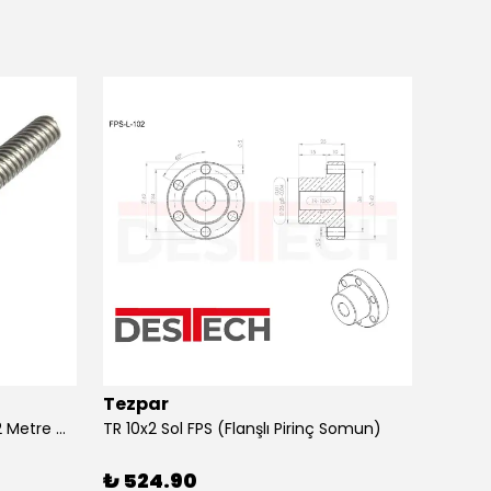
Tezpar
Tezp
TR 10X2 Sağ Trapez Vidalı Mil (2 Metre C45)
TR 10x2 Sol FPS (Flanşlı Pirinç Somun)
₺ 524.90
₺ 22