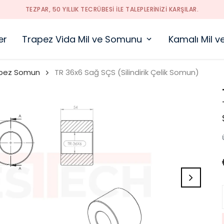
TEZPAR, 50 YILLIK TECRÜBESI ILE TALEPLERINIZI KARŞILAR.
er
Trapez Vida Mil ve Somunu
Kamalı Mil 
pez Somun
TR 36x6 Sağ SÇS (Silindirik Çelik Somun)