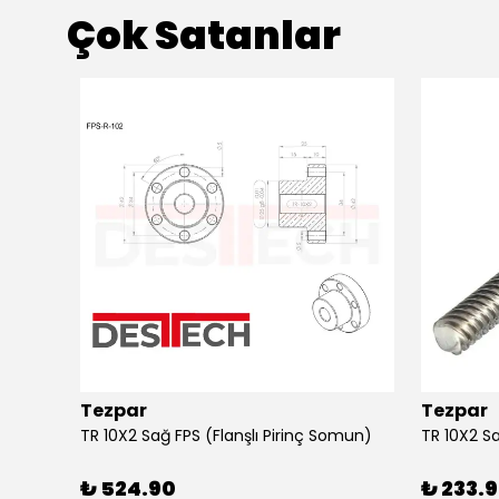
Çok Satanlar
Tezpar
Tezpar
TR 12X3 Sol Trapez Vidalı Mil (2 Metre C45)
TR 10X2 Sağ FPS (Flanşlı Pirinç Somun)
₺ 524.90
₺ 233.