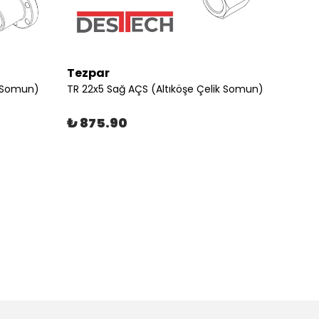
Tezpar
Tezp
ç Somun)
TR 22x5 Sağ AÇS (Altıköşe Çelik Somun)
₺ 875.90
₺ 87