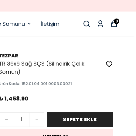
0
ve Somunu
İletişim
TEZPAR
TR 36x6 Sağ SÇS (Silindirik Çelik
Somun)
Ürün Kodu
:
152.01.04.001.0003.00021
₺ 1,458.90
SEPETE EKLE