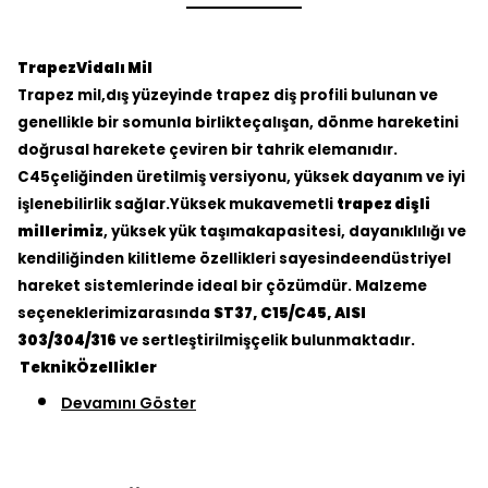
TrapezVidalı Mil
Trapez mil,dış yüzeyinde trapez diş profili bulunan ve
genellikle bir somunla birlikteçalışan, dönme hareketini
doğrusal harekete çeviren bir tahrik elemanıdır.
C45çeliğinden üretilmiş versiyonu, yüksek dayanım ve iyi
işlenebilirlik sağlar.Yüksek mukavemetli
trapez dişli
millerimiz
, yüksek yük taşımakapasitesi, dayanıklılığı ve
kendiliğinden kilitleme özellikleri sayesindeendüstriyel
hareket sistemlerinde ideal bir çözümdür. Malzeme
seçeneklerimizarasında
ST37, C15/C45, AISI
303/304/316
ve sertleştirilmişçelik bulunmaktadır.
TeknikÖzellikler
Devamını Göster